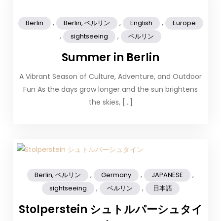
,
,
,
Berlin
Berlin, ベルリン
English
Europe
,
,
sightseeing
ベルリン
Summer in Berlin
A Vibrant Season of Culture, Adventure, and Outdoor
Fun As the days grow longer and the sun brightens
the skies, […]
,
,
,
Berlin, ベルリン
Germany
JAPANESE
,
,
sightseeing
ベルリン
日本語
Stolperstein シュトルパーシュタイ