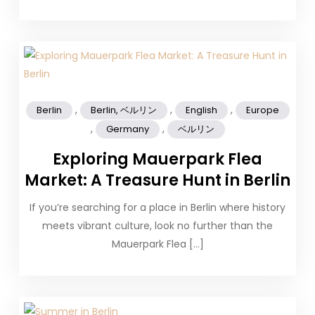
,
,
,
Berlin
Berlin, ベルリン
English
Europe
,
,
Germany
ベルリン
Exploring Mauerpark Flea
Market: A Treasure Hunt in Berlin
If you’re searching for a place in Berlin where history
meets vibrant culture, look no further than the
Mauerpark Flea […]