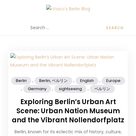
chaco's Berlin Blog
A Japanese girl's life in Berlin, Germany
,
,
,
Berlin
Berlin, ベルリン
English
Europe
,
,
,
Germany
sightseeing
ベルリン
Exploring Berlin’s Urban Art
Scene: Urban Nation Museum
and the Vibrant Nollendorfplatz
Berlin, known for its eclectic mix of history, culture,