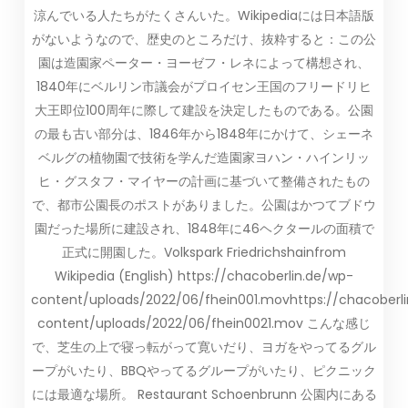
涼んでいる人たちがたくさんいた。Wikipediaには日本語版
がないようなので、歴史のところだけ、抜粋すると：この公
園は造園家ペーター・ヨーゼフ・レネによって構想され、
1840年にベルリン市議会がプロイセン王国のフリードリヒ
大王即位100周年に際して建設を決定したものである。公園
の最も古い部分は、1846年から1848年にかけて、シェーネ
ベルグの植物園で技術を学んだ造園家ヨハン・ハインリッ
ヒ・グスタフ・マイヤーの計画に基づいて整備されたもの
で、都市公園長のポストがありました。公園はかつてブドウ
園だった場所に建設され、1848年に46ヘクタールの面積で
正式に開園した。Volkspark Friedrichshainfrom
Wikipedia (English) https://chacoberlin.de/wp-
content/uploads/2022/06/fhein001.movhttps://chacoberl
content/uploads/2022/06/fhein0021.mov こんな感じ
で、芝生の上で寝っ転がって寛いだり、ヨガをやってるグル
ープがいたり、BBQやってるグループがいたり、ピクニック
には最適な場所。 Restaurant Schoenbrunn 公園内にある