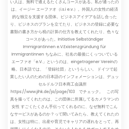
い人は、無料で通えるたくさんコースがある。私が通ったの
は、イージー エーファオ（i.s.i e.v.）。外国人の女性の経済
的な独立を支援する団体。ビジネスアイデアを話し合った
り、ビジネスのプランを立てたり、ビジネスの登録に必要な
書類の書き方から税の計算の仕方を教えてくれたり、色々な
コースがあった。Initiative Selbständiger
Immigrantinnen e.V.Existenzgründung für
Immigrantinnen ちなみに、社名の最後にくっついている
エーファオ「e.V.」というのは、eingetragener Vereinの
略。日本語では、「登録社団」というらしい。 ドイツで起
業したい人のための日本語のインフォメーションは、デュッ
セルドルフ日本商工会議所
https://www.jihk.de/ja/page/103 でチェック。 この写
真を撮ってくれたのは、この団体に所属してるカメラマンの
女性 すごくたくさん手伝ってくれるのに、なぜ無料でこん
なサービスがあるのか？って聞いてみたら、教えてくれたの
は、女性は特に、出産や育児でキャリアの遅れをとって、再