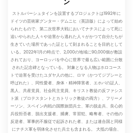
ン
ストルパーシュタインを設置するプロジェクトは1992年に
ドイツの芸術家グンター・デムニヒ（英語版）によって始め
られたもので、第二次世界大戦においてナチスによって死に
追いやられた人々や迫害から逃れた人々がかつて自分たちが
生きていた場所であった証として刻まれることを目的として
いる。2022年1月の時点で、2,000の地域に90,000個が敷設
されており、ヨーロッパを中心に世界で最も広い範囲に分散
された記念碑となっている。 対象となる人物はホロコース
トで迫害を受けたユダヤ人の他に、ロマ（かつてジプシーと
呼ばれた）、同性愛者、身体・精神障害者、エホバの証人、
黒人、共産党員、社会民主党員、キリスト教徒の反ファシス
ト派（プロテスタントとカトリック教徒の両方）、フリーメ
ーソン、スペイン内戦の国際旅団兵士、軍の脱走兵、良心的
兵役拒否者、脱出支援者、捕虜、常習犯、略奪者、その他の
反逆者、軍事的不服従で起訴された者、または連合国と同様
にナチス軍を弱体化させた兵士も含まれる。 大抵の場合、