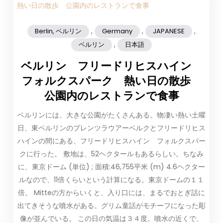
,
,
,
Berlin, ベルリン
Germany
JAPANESE
,
ベルリン
日本語
ベルリン フリードリヒスハイン
フォルクスパーク 熱い日の散歩
公園内のレストランで食事
ベルリンには、大きな公園がたくさんある。物凄い熱い土曜
日、東ベルリンのプレンツラウアーベルクとフリードリヒス
ハインの間にある、フリードリヒスハイン フォルクスパー
クに行った。 敷地は、52ヘクタールもあるらしい。ちなみ
に、東京ドーム (単位) ; 面積:46,755平米 (m) 4.6ヘクター
ルなので、11倍くらいという計算になる。東京ドームの１１
倍。 Mitteの方からいくと、入り口には、まるでおとぎ話に
出てきそうな噴水がある。グリム童話がモチーフになった彫
像が並んでいる。 この日の気温は３４度。噴水の近くで、