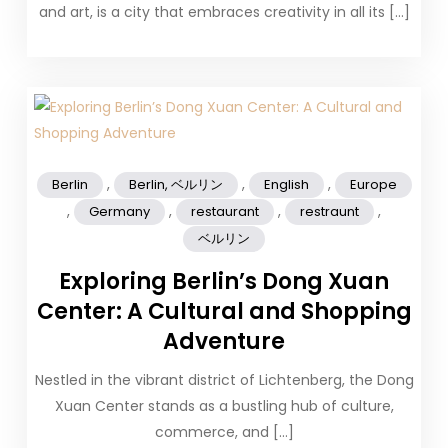
and art, is a city that embraces creativity in all its […]
,
,
,
Berlin
Berlin, ベルリン
English
Europe
,
,
,
,
Germany
restaurant
restraunt
ベルリン
Exploring Berlin’s Dong Xuan
Center: A Cultural and Shopping
Adventure
Nestled in the vibrant district of Lichtenberg, the Dong
Xuan Center stands as a bustling hub of culture,
commerce, and […]